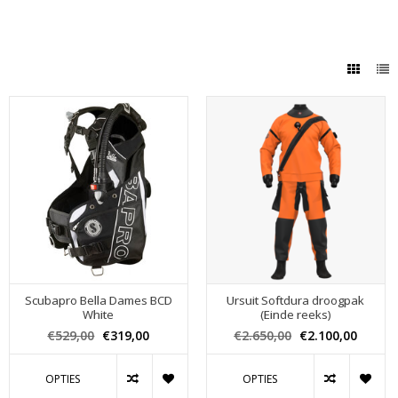
Scubapro Bella Dames BCD
Ursuit Softdura droogpak
White
(Einde reeks)
€529,00
€319,00
€2.650,00
€2.100,00
OPTIES
OPTIES