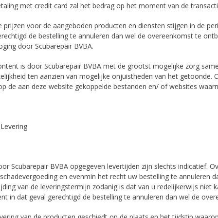
etaling met credit card zal het bedrag op het moment van de transacti
e prijzen voor de aangeboden producten en diensten stijgen in de per
erechtigd de bestelling te annuleren dan wel de overeenkomst te ont
hoging door Scubarepair BVBA.
ontent is door Scubarepair BVBA met de grootst mogelijke zorg same
elijkheid ten aanzien van mogelijke onjuistheden van het getoonde. 
op de aan deze website gekoppelde bestanden en/ of websites waar
. Levering
or Scubarepair BVBA opgegeven levertijden zijn slechts indicatief. Ov
 schadevergoeding en evenmin het recht uw bestelling te annuleren d
jding van de leveringstermijn zodanig is dat van u redelijkerwijs nie
ent in dat geval gerechtigd de bestelling te annuleren dan wel de ove
evering van de producten geschiedt op de plaats en het tijdstip wa