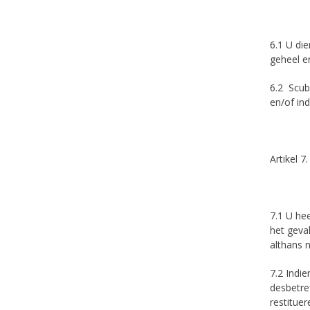
6.1 U di
geheel e
6.2 Scub
en/of in
Artikel 7
7.1 U he
het geval
althans n
7.2 Indi
desbetre
restituer