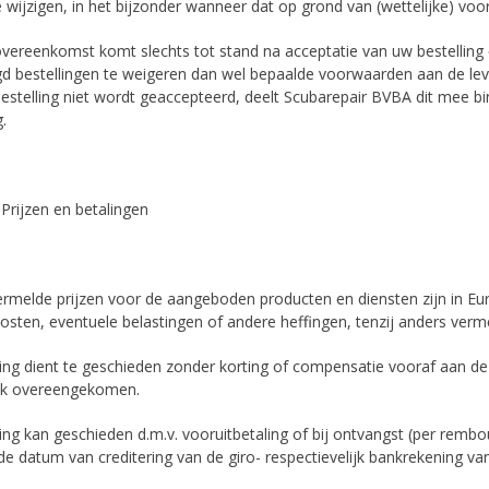
e wijzigen, in het bijzonder wanneer dat op grond van (wettelijke) voors
overeenkomst komt slechts tot stand na acceptatie van uw bestelling
d bestellingen te weigeren dan wel bepaalde voorwaarden aan de lever
bestelling niet wordt geaccepteerd, deelt Scubarepair BVBA dit mee b
.
. Prijzen en betalingen
ermelde prijzen voor de aangeboden producten en diensten zijn in Euro
osten, eventuele belastingen of andere heffingen, tenzij anders verm
ling dient te geschieden zonder korting of compensatie vooraf aan de
lijk overeengekomen.
ing kan geschieden d.m.v. vooruitbetaling of bij ontvangst (per rembou
de datum van creditering van de giro- respectievelijk bankrekening va