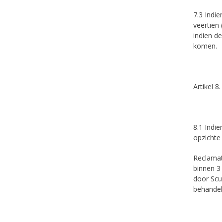
7.3 Indie
veertien
indien d
komen.
Artikel 8
8.1 Indi
opzichte
Reclamat
binnen 3
door Scu
behandel