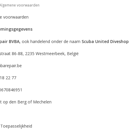
Algemene voorwaarden
e voorwaarden
emingsgegevens
pair BVBA
, ook handelend onder de naam
Scuba United Diveshop
estraat 86-88, 2235 Westmeerbeek, België
barepair.be
18 22 77
0670846951
t op den Berg of Mechelen
. Toepasselijkheid