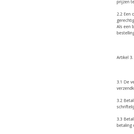
prijzen t
2.2 Een 
gerechtig
Als een 
bestelling
Artikel 3
3.1 De v
verzendk
3.2 Beta
schrifte
3.3 Betal
betaling 