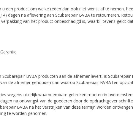
n u een product om welke reden dan ook niet wenst af te nemen, heeft
 (14) dagen na aflevering aan Scubarepair BVBA te retourneren. Retou
e verpakking van het product onbeschadigd is, waarbij tevens geldt d
. Garantie
en Scubarepair BVBA producten aan de afnemer levert, is Scubarepai
 van de afnemer gehouden dan waarop Scubarepair BVBA ten opzicht
ies wegens uiterlijk waarneembare gebreken moeten in overeenstemm
 dagen na ontvangst van de goederen door de opdrachtgever schriftel
barepair BVBA na het verstrijken van deze termijn worden ontvangen
ing te worden genomen.