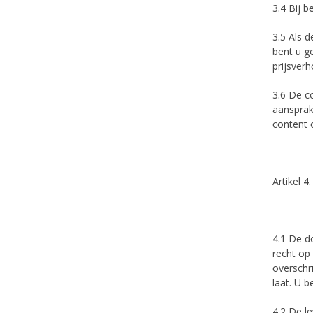
3.4 Bij b
3.5 Als d
bent u g
prijsver
3.6 De c
aansprak
content 
Artikel 4
4.1 De do
recht op
overschri
laat. U b
4.2 De l