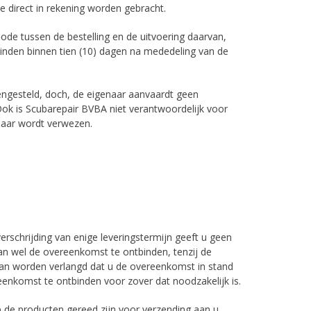
e direct in rekening worden gebracht.
iode tussen de bestelling en de uitvoering daarvan,
binden binnen tien (10) dagen na mededeling van de
ngesteld, doch, de eigenaar aanvaardt geen
Ook is Scubarepair BVBA niet verantwoordelijk voor
naar wordt verwezen.
erschrijding van enige leveringstermijn geeft u geen
an wel de overeenkomst te ontbinden, tenzij de
t kan worden verlangd dat u de overeenkomst in stand
reenkomst te ontbinden voor zover dat noodzakelijk is.
arop de producten gereed zijn voor verzending aan u.