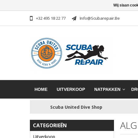
Wij slaan coo
+32 495 18 22 77
Info@scubarepair.be
HOME
UITVERKOOP
NATPAKKEN
DR
Scuba United Dive Shop
ALG
CATEGORIEËN
Uitverkoop