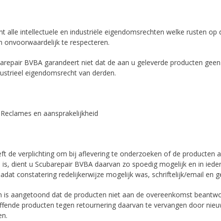
ent alle intellectuele en industriële eigendomsrechten welke rusten 
n onvoorwaardelijk te respecteren.
arepair BVBA garandeert niet dat de aan u geleverde producten geen 
dustrieel eigendomsrecht van derden.
. Reclames en aansprakelijkheid
eft de verplichting om bij aflevering te onderzoeken of de producten
 is, dient u Scubarepair BVBA daarvan zo spoedig mogelijk en in ieder
adat constatering redelijkerwijze mogelijk was, schriftelijk/email en 
en is aangetoond dat de producten niet aan de overeenkomst beantw
ffende producten tegen retournering daarvan te vervangen door nie
en.