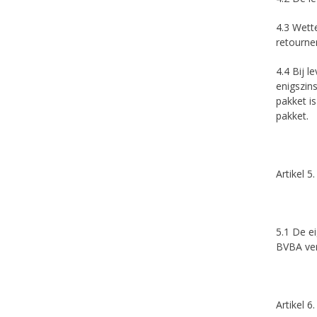
4.3 Wett
retourne
4.4 Bij 
enigszins
pakket i
pakket.
Artikel 
5.1 De e
BVBA ver
Artikel 6