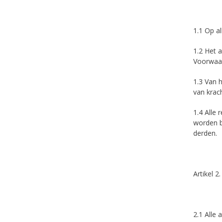
1.1 Op a
1.2 Het 
Voorwaar
1.3 Van 
van krach
1.4 Alle
worden b
derden.
Artikel 
2.1 Alle 