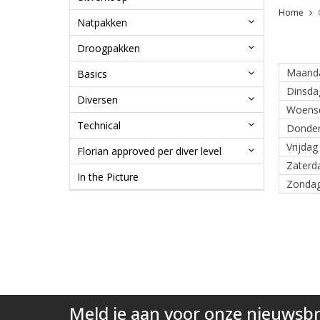
Home
Natpakken
Droogpakken
Maand
Basics
Dinsda
Diversen
Woens
Technical
Donde
Vrijdag
Florian approved per diver level
Zaterd
In the Picture
Zonda
Meld je aan voor onze nieuwsbr