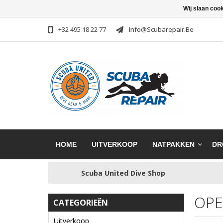
Wij slaan coo
+32 495 18 22 77
Info@scubarepair.be
HOME
UITVERKOOP
NATPAKKEN
DR
Scuba United Dive Shop
OPE
CATEGORIEËN
Uitverkoop