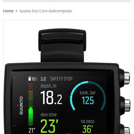
Home
Suunto Eon Core duikcomputer