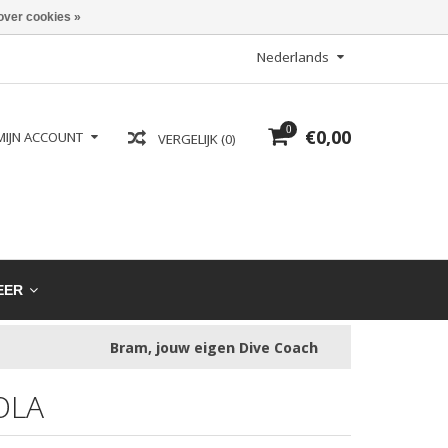
over cookies »
Nederlands
0
€0,00
MIJN ACCOUNT
VERGELIJK (0)
EER
Bram, jouw eigen Dive Coach
OLA