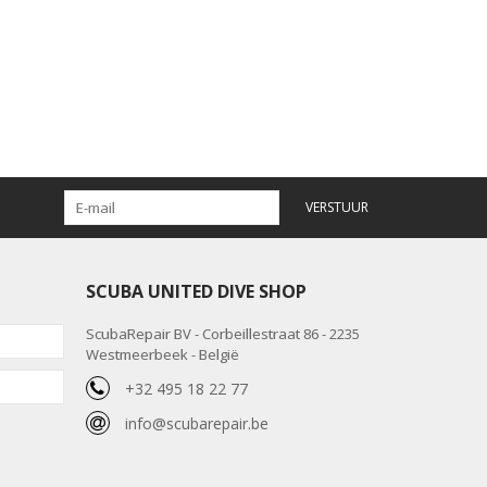
VERSTUUR
SCUBA UNITED DIVE SHOP
ScubaRepair BV - Corbeillestraat 86 - 2235
Westmeerbeek - België
+32 495 18 22 77
info@scubarepair.be