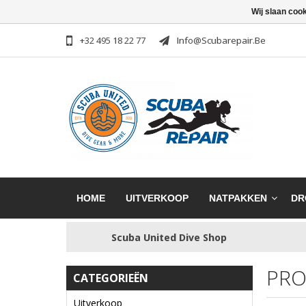
Wij slaan coo
+32 495 18 22 77
Info@scubarepair.be
HOME
UITVERKOOP
NATPAKKEN
DR
Scuba United Dive Shop
PRO
CATEGORIEËN
Uitverkoop