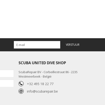
VERSTUUR
SCUBA UNITED DIVE SHOP
ScubaRepair BV - Corbeillestraat 86 - 2235
Westmeerbeek - België
+32 495 18 22 77
info@scubarepair.be