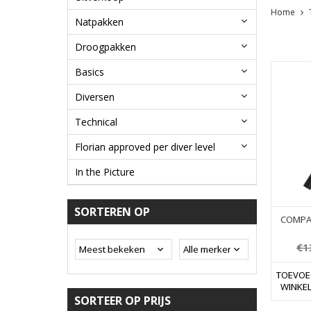
Home
Natpakken
Droogpakken
Basics
Diversen
Technical
Florian approved per diver level
In the Picture
SORTEREN OP
COMPAC
€1
TOEVOE
WINKE
SORTEER OP PRIJS