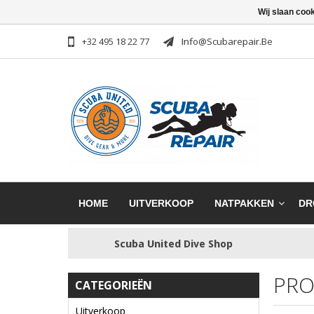
Wij slaan coo
+32 495 18 22 77
Info@scubarepair.be
HOME
UITVERKOOP
NATPAKKEN
DR
Scuba United Dive Shop
PRO
CATEGORIEËN
Uitverkoop