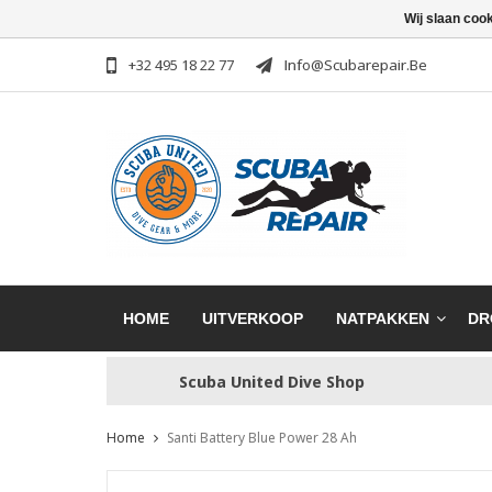
Wij slaan coo
+32 495 18 22 77
Info@scubarepair.be
HOME
UITVERKOOP
NATPAKKEN
DR
Scuba United Dive Shop
Home
Santi Battery Blue Power 28 Ah