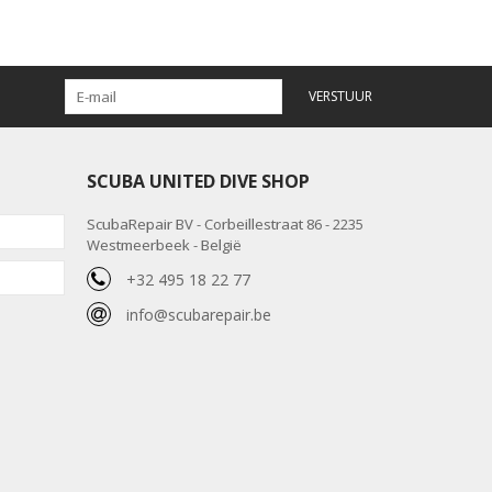
VERSTUUR
SCUBA UNITED DIVE SHOP
ScubaRepair BV - Corbeillestraat 86 - 2235
Westmeerbeek - België
+32 495 18 22 77
info@scubarepair.be