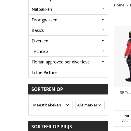
Home
Natpakken
Droogpakken
Basics
Diversen
Technical
Florian approved per diver level
In the Picture
SORTEREN OP
SF-Te
NIE
VOO
SORTEER OP PRIJS