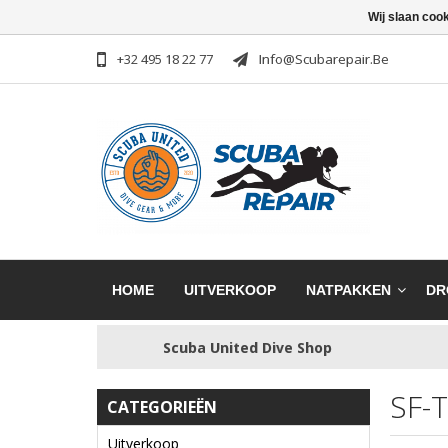
Wij slaan coo
+32 495 18 22 77
Info@scubarepair.be
HOME
UITVERKOOP
NATPAKKEN
DR
Scuba United Dive Shop
SF-
CATEGORIEËN
Uitverkoop