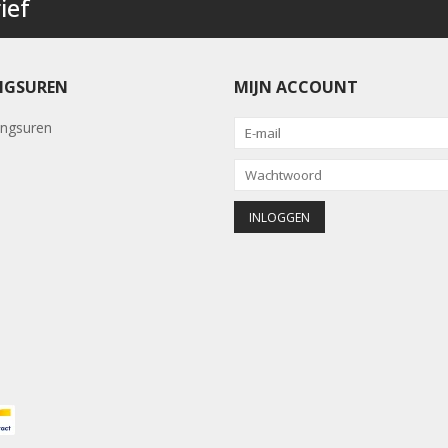
ief
NGSUREN
MIJN ACCOUNT
ngsuren