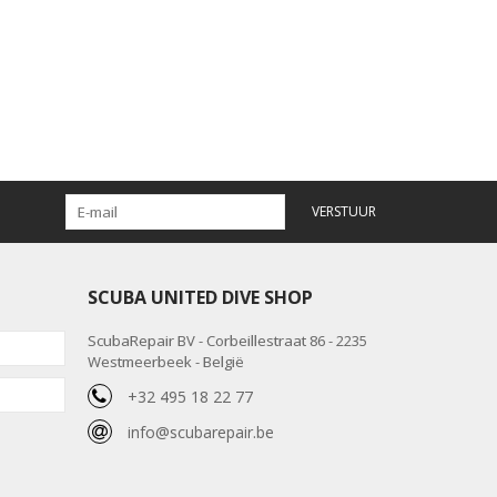
VERSTUUR
SCUBA UNITED DIVE SHOP
ScubaRepair BV - Corbeillestraat 86 - 2235
Westmeerbeek - België
+32 495 18 22 77
info@scubarepair.be