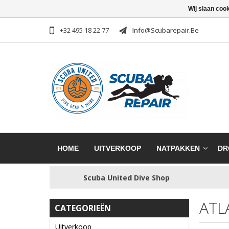
Wij slaan coo
+32 495 18 22 77
Info@scubarepair.be
HOME
UITVERKOOP
NATPAKKEN
DR
Scuba United Dive Shop
ATL
CATEGORIEËN
Uitverkoop