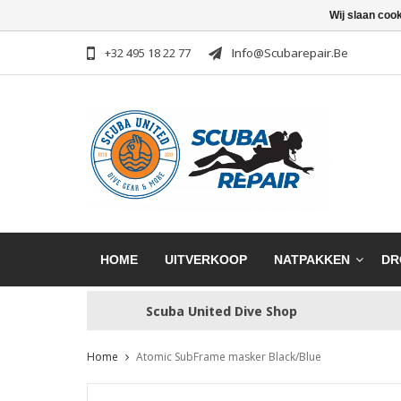
Wij slaan coo
+32 495 18 22 77
Info@scubarepair.be
HOME
UITVERKOOP
NATPAKKEN
DR
Scuba United Dive Shop
Home
Atomic SubFrame masker Black/Blue